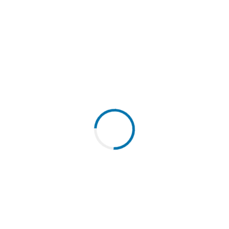
Descoperă frumusețile și bogățiile culturale ale regiunii Banatului
de frontieră, între Stamora Moravița și Cenad. Proiectul BANAT
IMPACT CulTur își propune să valorifice patrimoniul istoric și
multicultural al acestei zone, să sprijine dezvoltarea unitara a
comunităților locale, să promoveze talentele autohtone și